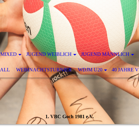
 MIXED
JUGEND WEIBLICH
JUGEND MÄNNLICH
ALL
WEIHNACHTSTURNIER
WDJM U20
40 JAHRE 
1. VBC Goch 1981 e.V.