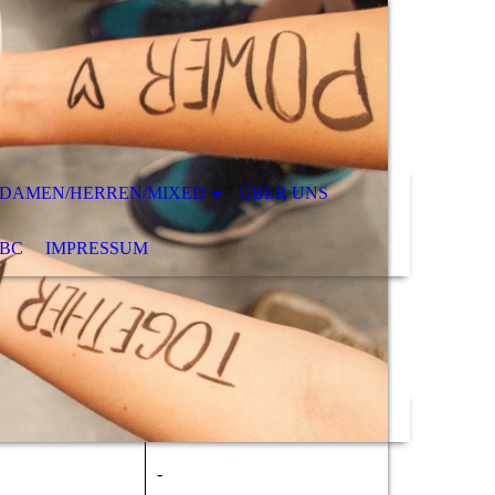
DAMEN/HERREN/MIXED
ÜBER UNS
VBC
IMPRESSUM
-